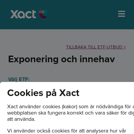
TILLBAKA TILL ETF-UTBUD >
Exponering och innehav
Välj ETF:
Cookies på Xact
Xact använder cookies (kakor) som är nödvändiga för a
webbplatsen ska fungera korrekt och vara säker för di
att använda.
XACT Norden Högutdelande
Vi använder också cookies för att analysera hur vår
(UCITS ETF)