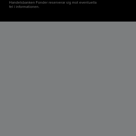
Handelsbanken Fonder reserverar sig mot eventuella
fel i informationen.