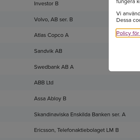
fungera k
Investor B
Vi använd
Volvo, AB ser. B
Dessa coo
Policy fö
Atlas Copco A
Sandvik AB
Swedbank AB A
ABB Ltd
Assa Abloy B
Skandinaviska Enskilda Banken ser. A
Ericsson, Telefonaktiebolaget LM B