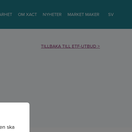
ARHET
OM XACT
NYHETER
MARKET MAKER
SV
TILLBAKA TILL ETF-UTBUD >
sen ska