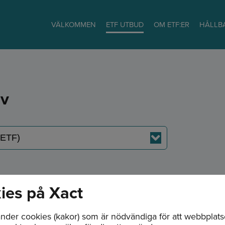
VÄLKOMMEN
ETF UTBUD
OM ETF:ER
HÅLLB
av
F)
ies på Xact
nder cookies (kakor) som är nödvändiga för att webbplat