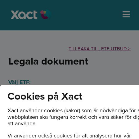
TILLBAKA TILL ETF-UTBUD >
Legala dokument
Välj ETF:
Cookies på Xact
Xact använder cookies (kakor) som är nödvändiga för a
webbplatsen ska fungera korrekt och vara säker för di
att använda.
XACT Sverige (UCITS ETF)
Vi använder också cookies för att analysera hur vår