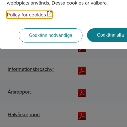
webbplats används. Dessa cookies är valbara.
Dokumentnamn
Policy för cookies
Faktablad (KID)
Godkänn alla
Godkänn nödvändiga
Fondbestämmelser
Informationsbroschyr
Årsrapport
Halvårsrapport